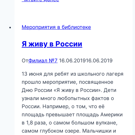
и
моя
семья»
Мероприятия в библиотеке
—
час
Я живу в России
общения
От
Филиал №7
16.06.2019
16.06.2019
13 июня для ребят из школьного лагеря
прошло мероприятие, посвященное
Дню России «Я живу в России». Дети
узнали много любопытных фактов о
России. Например, о том, что её
площадь превышает площадь Америки
в 1,8 раза, о самом большом вулкане,
самом глубоком озере. Мальчишки и