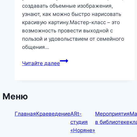
создавать объемные изображения,
узнают, как можно быстро нарисовать
красивую картину.Мастер-класс – это
возможность провести выходной с
пользой и удовольствием от семейного
общения…
Сезон
Читайте далее
зимних
творческих
занятий
«ARt-
Меню
студии
«Норяне»
Главная
Краеведение
ARt-
Мероприятия
Ма
студия
в библиотеке
кл
«Норяне»