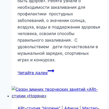
быть здоров». Ребята узнали о
необходимости закаливания для
профилактики простудных
заболеваний, о значении солнца,
воздуха, воды в поддержании здоровья
человека, освоили способы
правильного закаливания. С
удовольствием дети поучаствовали в
музыкальной зарядке, спортивных
играх и конкурсах.
Час
Читайте далее
интересных
сообщений
«Закаляйся,
если
хочешь
ARt-студия "Норяне"
|
Афиши
|
Мастер-