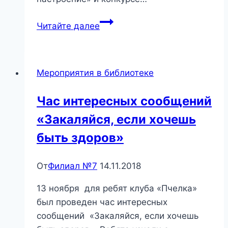
«От
Читайте далее
улыбки
станет
всем
Мероприятия в библиотеке
светлей!»
Час интересных сообщений
«Закаляйся, если хочешь
быть здоров»
От
Филиал №7
14.11.2018
13 ноября для ребят клуба «Пчелка»
был проведен час интересных
сообщений «Закаляйся, если хочешь