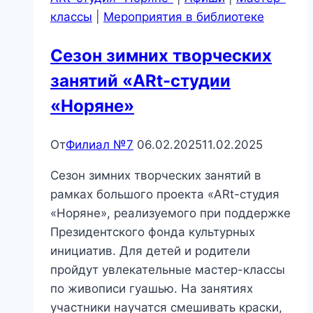
быть
классы
|
Мероприятия в библиотеке
здоров»
Сезон зимних творческих
занятий «ARt-студии
«Норяне»
От
Филиал №7
06.02.2025
11.02.2025
Сезон зимних творческих занятий в
рамках большого проекта «ARt-студия
«Норяне», реализуемого при поддержке
Президентского фонда культурных
инициатив. Для детей и родители
пройдут увлекательные мастер-классы
по живописи гуашью. На занятиях
участники научатся смешивать краски,