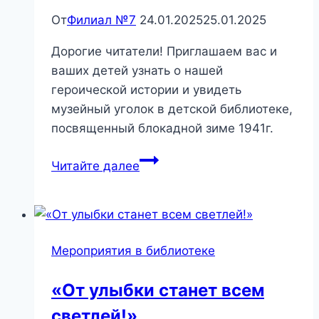
От
Филиал №7
24.01.2025
25.01.2025
Дорогие читатели! Приглашаем вас и
ваших детей узнать о нашей
героической истории и увидеть
музейный уголок в детской библиотеке,
посвященный блокадной зиме 1941г.
Приглашаем
Читайте далее
на
интерактивный
час
«Блокадный
Мероприятия в библиотеке
хлеб»
«От улыбки станет всем
светлей!»