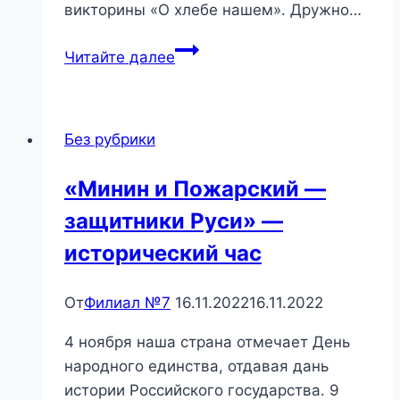
викторины «О хлебе нашем». Дружно…
«Хлеб
Читайте далее
—
всему
голова»
Без рубрики
—
познавательный
«Минин и Пожарский —
час.
защитники Руси» —
исторический час
От
Филиал №7
16.11.2022
16.11.2022
4 ноября наша страна отмечает День
народного единства, отдавая дань
истории Российского государства. 9