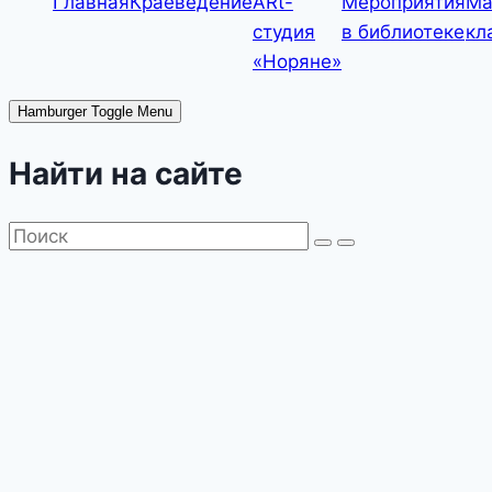
Главная
Краеведение
ARt-
Мероприятия
Ма
исторический
студия
в библиотеке
кл
час
«Норяне»
Hamburger Toggle Menu
Найти на сайте