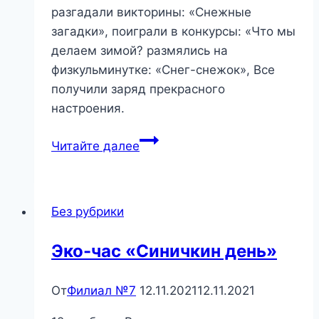
разгадали викторины: «Снежные
загадки», поиграли в конкурсы: «Что мы
делаем зимой? размялись на
физкульминутке: «Снег-снежок», Все
получили заряд прекрасного
настроения.
Волшебница-
Читайте далее
Зима
—
игровая
Без рубрики
программа
Эко-час «Синичкин день»
От
Филиал №7
12.11.2021
12.11.2021