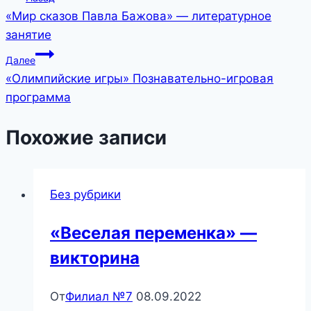
«Мир сказов Павла Бажова» — литературное
по
занятие
записям
Далее
«Олимпийские игры» Познавательно-игровая
программа
Похожие записи
Без рубрики
«Веселая переменка» —
викторина
От
Филиал №7
08.09.2022