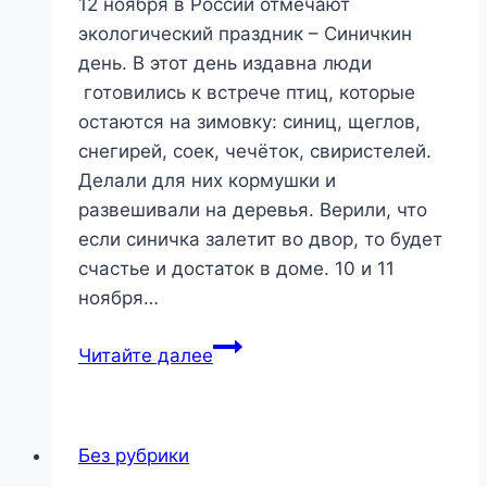
12 ноября в России отмечают
экологический праздник – Синичкин
день. В этот день издавна люди
готовились к встрече птиц, которые
остаются на зимовку: синиц, щеглов,
снегирей, соек, чечёток, свиристелей.
Делали для них кормушки и
развешивали на деревья. Верили, что
если синичка залетит во двор, то будет
счастье и достаток в доме. 10 и 11
ноября…
Эко-
Читайте далее
час
«Синичкин
день»
Без рубрики