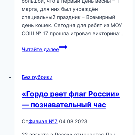
большой, что в первый день весны – 1
марта, для них был учреждён
специальный праздник – Всемирный
день кошек. Сегодня для ребят из МОУ
СОШ № 17 прошла игровая викторина:…
«Кошки-
Читайте далее
мультяшки»
—
игровая
Без рубрики
викторина
«Гордо реет флаг России»
— познавательный час
От
Филиал №7
04.08.2023
22 августа в России отмечается День