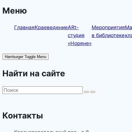
—
Меню
познавательный
час
Главная
Краеведение
ARt-
Мероприятия
Ма
студия
в библиотеке
кл
«Норяне»
Hamburger Toggle Menu
Найти на сайте
Контакты