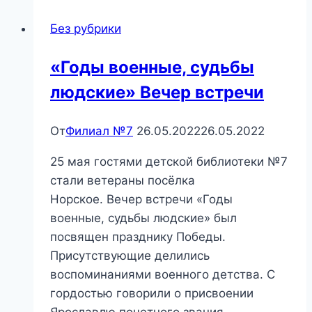
Михалков»
Без рубрики
—
познавательный
«Годы военные, судьбы
час.
людские» Вечер встречи
От
Филиал №7
26.05.2022
26.05.2022
25 мая гостями детской библиотеки №7
стали ветераны посёлка
Норское. Вечер встречи «Годы
военные, судьбы людские» был
посвящен празднику Победы.
Присутствующие делились
воспоминаниями военного детства. С
гордостью говорили о присвоении
Ярославлю почетного звания