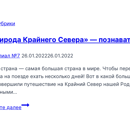
днём
библиотек!
убрики
ирода Крайнего Севера» — познават
лиал №7
26.01.2022
26.01.2022
страна — самая большая страна в мире. Чтобы перес
 а на поезде ехать несколько дней! Вот в какой бо
овершили путешествие на Крайний Север нашей Род
нными…
«Природа
те далее
Крайнего
Севера»
—