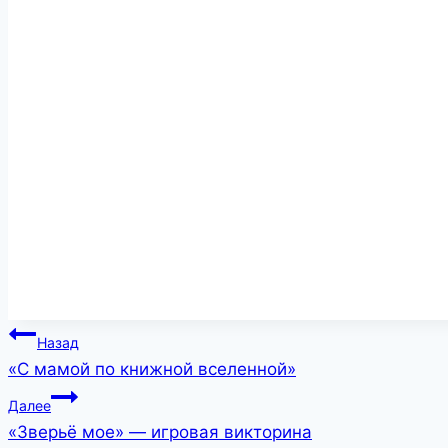
Навигация
Назад
«С мамой по книжной вселенной»
по
Далее
записям
«Зверьё мое» — игровая викторина