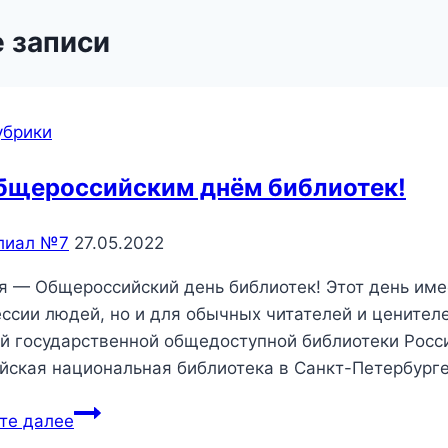
 записи
убрики
бщероссийским днём библиотек!
лиал №7
27.05.2022
я — Общероссийский день библиотек! Этот день имее
ссии людей, но и для обычных читателей и ценител
й государственной общедоступной библиотеки Росс
йская национальная библиотека в Санкт-Петербурге)
С
те далее
Общероссийским