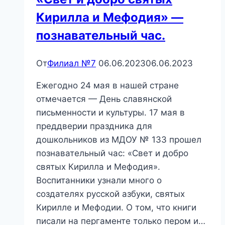
—
Кирилла и Мефодия» —
игровая
викторина
познавательный час.
От
Филиал №7
06.06.2023
06.06.2023
Ежегодно 24 мая в нашей стране
отмечается — День славянской
письменности и культуры. 17 мая в
преддверии праздника для
дошкольников из МДОУ № 133 прошел
познавательный час: «Свет и добро
святых Кирилла и Мефодия».
Воспитанники узнали много о
создателях русской азбуки, святых
Кирилле и Мефодии. О том, что книги
писали на пергаменте только пером и…