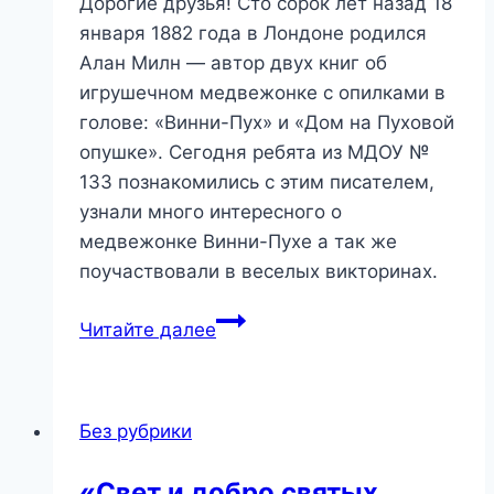
Дорогие друзья! Сто сорок лет назад 18
января 1882 года в Лондоне родился
Алан Милн — автор двух книг об
игрушечном медвежонке с опилками в
голове: «Винни-Пух» и «Дом на Пуховой
опушке». Сегодня ребята из МДОУ №
133 познакомились с этим писателем,
узнали много интересного о
медвежонке Винни-Пухе а так же
поучаствовали в веселых викторинах.
«Алан
Читайте далее
Милн
и
все,
Без рубрики
все,
все
«Свет и добро святых