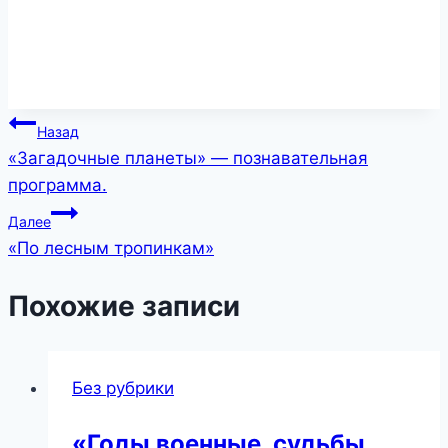
Навигация
Назад
«Загадочные планеты» — познавательная
по
программа.
записям
Далее
«По лесным тропинкам»
Похожие записи
Без рубрики
«Годы военные, судьбы