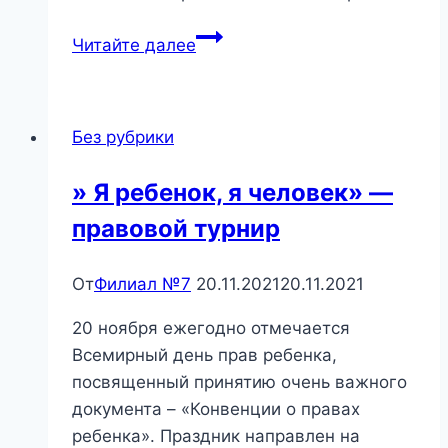
«Свет
Читайте далее
и
добро
святых
Без рубрики
Кирилла
и
» Я ребенок, я человек» —
Мефодия»
правовой турнир
—
познавательный
час.
От
Филиал №7
20.11.2021
20.11.2021
20 ноября ежегодно отмечается
Всемирный день прав ребенка,
посвященный принятию очень важного
документа – «Конвенции о правах
ребенка». Праздник направлен на