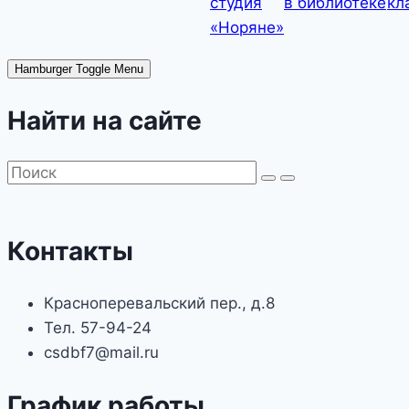
студия
в библиотеке
кл
«Норяне»
Hamburger Toggle Menu
Найти на сайте
Контакты
Красноперевальский пер., д.8
Тел. 57-94-24
csdbf7@mail.ru
График работы