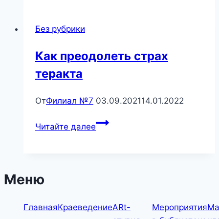
и
дедушках»
Без рубрики
—
праздник.
Как преодолеть страх
теракта
От
Филиал №7
03.09.2021
14.01.2022
Как
Читайте далее
преодолеть
страх
теракта
Меню
Главная
Краеведение
ARt-
Мероприятия
Ма