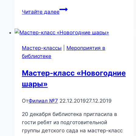
«В
Читайте далее
поисках
новогодних
игрушек»
Мастер-классы
|
Мероприятия в
библиотеке
Мастер-класс «Новогодние
шары»
От
Филиал №7
22.12.2019
27.12.2019
20 декабря библиотека пригласила в
гости ребят из подготовительной
группы детского сада на мастер-класс