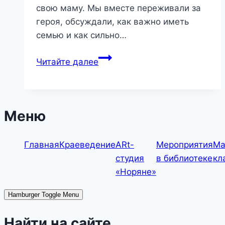
свою маму. Мы вместе переживали за
героя, обсуждали, как важно иметь
семью и как сильно…
«Мама
Читайте далее
для
мамонтенка»
—
литературный
Меню
час
Главная
Краеведение
ARt-
Мероприятия
Ма
студия
в библиотеке
кл
«Норяне»
Hamburger Toggle Menu
Найти на сайте