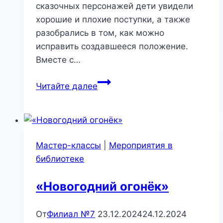
сказочных персонажей дети увидели
хорошие и плохие поступки, а также
разобрались в том, как можно
исправить создавшееся положение.
Вместе с…
«Мой
Читайте далее
друг
зонтик»
—
Литературная
Мастер-классы
|
Мероприятия в
игра
библиотеке
«Новогодний огонёк»
От
Филиал №7
23.12.2024
24.12.2024