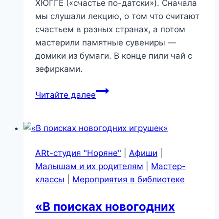
ХЮГГЕ («счастье по-датски»). Сначала
мы слушали лекцию, о том что считают
счастьем в разных странах, а потом
мастерили памятные сувениры —
домики из бумаги. В конце пили чай с
зефирками.
Клуб
Читайте далее
«БИБЛИОСУББОТА»
—
В
поисках
ARt-студия "Норяне"
|
Афиши
|
счастья
Малышам и их родителям
|
Мастер-
классы
|
Мероприятия в библиотеке
«В поисках новогодних