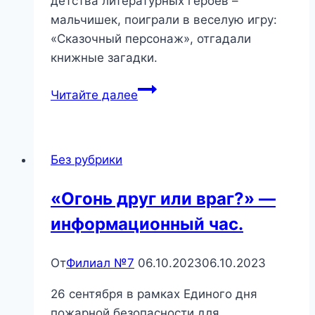
детства литературных героев –
мальчишек, поиграли в веселую игру:
«Сказочный персонаж», отгадали
книжные загадки.
«Книжные
Читайте далее
мальчики
—
красавчики»
Без рубрики
—
литературная
«Огонь друг или враг?» —
викторина
информационный час.
От
Филиал №7
06.10.2023
06.10.2023
26 сентября в рамках Единого дня
пожарной безопасности для