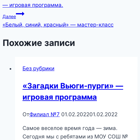
по
— игровая программа.
записям
Далее
«Белый, синий, красный» — мастер-класс
Похожие записи
Без рубрики
«Загадки Вьюги-пурги» —
игровая программа
От
Филиал №7
01.02.2022
01.02.2022
Самое веселое время года — зима.
Сегодня мы с ребятами из МОУ СОШ №