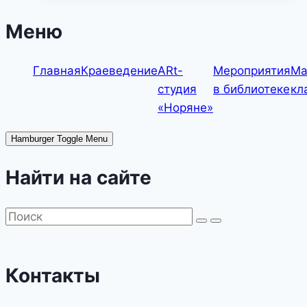
эры»
—
Меню
тематический
урок
Главная
Краеведение
ARt-
Мероприятия
Ма
студия
в библиотеке
кл
«Норяне»
Hamburger Toggle Menu
Найти на сайте
Контакты