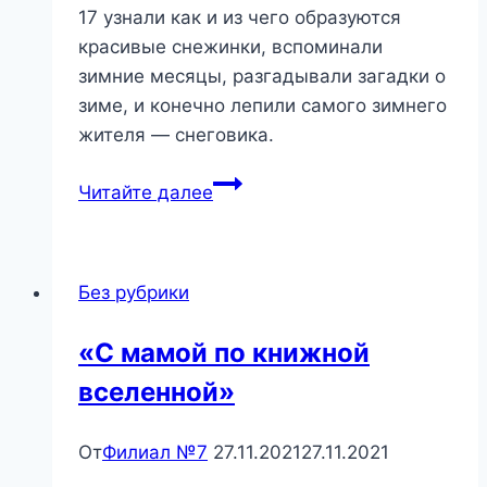
17 узнали как и из чего образуются
красивые снежинки, вспоминали
зимние месяцы, разгадывали загадки о
зиме, и конечно лепили самого зимнего
жителя — снеговика.
«Загадки
Читайте далее
Вьюги-
пурги»
—
Без рубрики
игровая
программа
«С мамой по книжной
вселенной»
От
Филиал №7
27.11.2021
27.11.2021