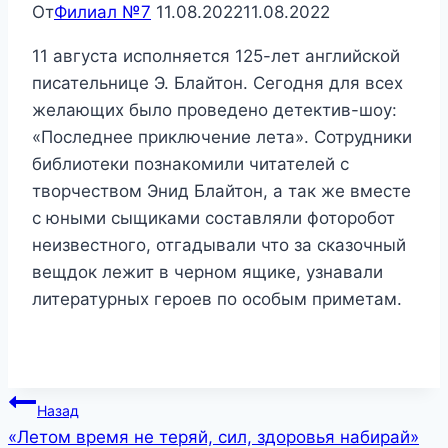
От
Филиал №7
11.08.2022
11.08.2022
11 августа исполняется 125-лет английской
писательнице Э. Блайтон. Сегодня для всех
желающих было проведено детектив-шоу:
«Последнее приключение лета». Сотрудники
библиотеки познакомили читателей с
творчеством Энид Блайтон, а так же вместе
с юными сыщиками составляли фоторобот
неизвестного, отгадывали что за сказочный
вещдок лежит в черном ящике, узнавали
литературных героев по особым приметам.
Навигация
Назад
«Летом время не теряй, сил, здоровья набирай»