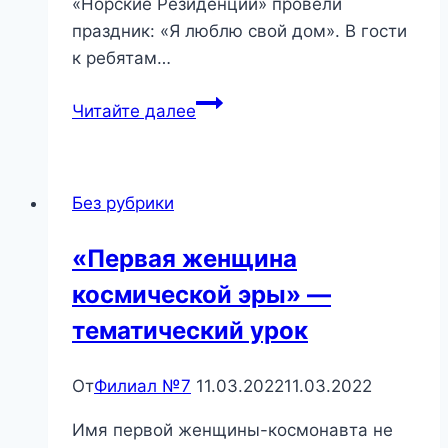
«Норские Резиденции» провели
праздник: «Я люблю свой дом». В гости
к ребятам…
«Я люблю
Читайте далее
свой
дом»
—
Без рубрики
праздник
«Первая женщина
космической эры» —
тематический урок
От
Филиал №7
11.03.2022
11.03.2022
Имя первой женщины-космонавта не