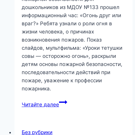
дошкольников из МДОУ №133 прошел
информационный час: «Огонь друг или
враг?» Ребята узнали о роли огня в
жизни человека, о причинах
возникновения пожаров. Показ
слайдов, мультфильма: «Уроки тетушки
совы — осторожно огонь», раскрыли
детям основы пожарной безопасности,
последовательности действий при
пожаре, уважение к профессии
пожарника.
«Огонь
Читайте далее
друг
или
враг?»
Без рубрики
—