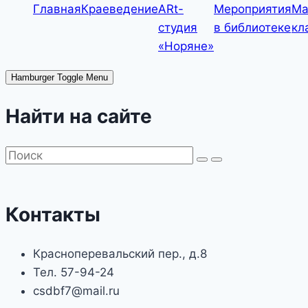
Главная
Краеведение
ARt-
Мероприятия
Ма
студия
в библиотеке
кл
«Норяне»
Hamburger Toggle Menu
Найти на сайте
Контакты
Красноперевальский пер., д.8
Тел. 57-94-24
csdbf7@mail.ru