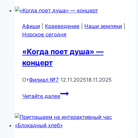
—
мастер-
класс
Афиши
|
Краеведение
|
Наши земляки
|
Норское сегодня
«Когда поет душа» —
концерт
От
Филиал №7
12.11.2025
18.11.2025
«Когда
Читайте далее
поет
душа»
—
концерт