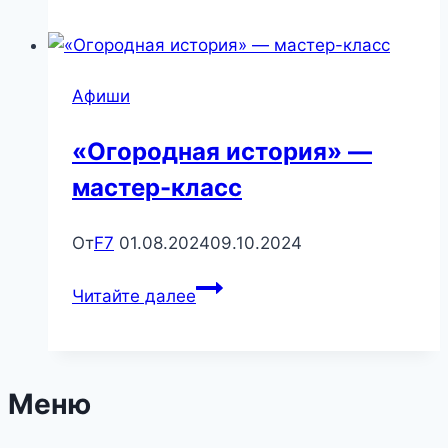
интерактивный
час
«Блокадный
Афиши
хлеб»
«Огородная история» —
мастер-класс
От
F7
01.08.2024
09.10.2024
«Огородная
Читайте далее
история»
—
мастер-
класс
Меню