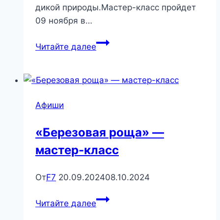
дикой природы.Мастер-класс пройдет
09 ноября в…
Мастер-
Читайте далее
класс
«Кушать
подано!»
Афиши
«Березовая роща» —
мастер-класс
От
F7
20.09.2024
08.10.2024
«Березовая
Читайте далее
роща»