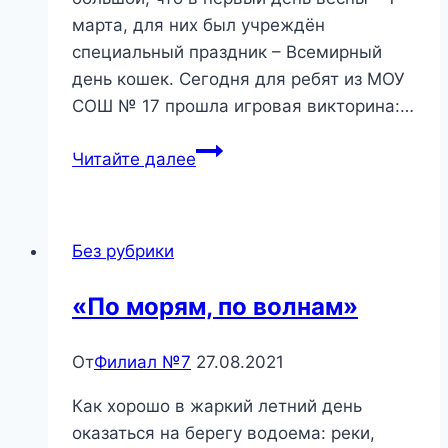
марта, для них был учреждён
специальный праздник – Всемирный
день кошек. Сегодня для ребят из МОУ
СОШ № 17 прошла игровая викторина:…
«Кошки-
Читайте далее
мультяшки»
—
игровая
Без рубрики
викторина
«По морям, по волнам»
От
Филиал №7
27.08.2021
Как хорошо в жаркий летний день
оказаться на берегу водоема: реки,