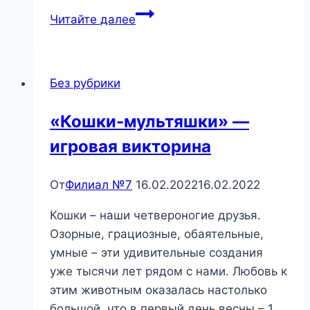
«Полезная
Читайте далее
и
вредная
еда»
Без рубрики
—
познавательный
«Кошки-мультяшки» —
урок.
игровая викторина
От
Филиал №7
16.02.2022
16.02.2022
Кошки – наши четвероногие друзья.
Озорные, грациозные, обаятельные,
умные – эти удивительные создания
уже тысячи лет рядом с нами. Любовь к
этим животным оказалась настолько
большой, что в первый день весны – 1