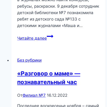
ребусы, раскраски. 9 декабря сотрудник
детской библиотеки №7 познакомила
ребят из детского сада №133 с
детскими журналами «Маша и…
«В
Читайте далее
стране
любимых
мультфильмов»
Без рубрики
—
Журнальная
«Разговор о маме» —
карусель
познавательный час
От
Филиал №7
16.12.2022
Последнее воскресенье ноября – самый