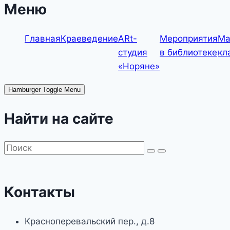
Меню
Главная
Краеведение
ARt-
Мероприятия
Ма
студия
в библиотеке
кл
«Норяне»
Hamburger Toggle Menu
Найти на сайте
Контакты
Красноперевальский пер., д.8