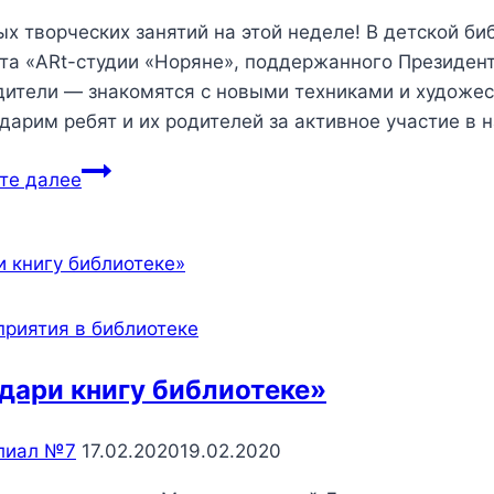
ых творческих занятий на этой неделе! В детской 
та «ARt-студии «Норяне», поддержанного Президент
дители — знакомятся с новыми техниками и художе
дарим ребят и их родителей за активное участие в
5
те далее
новых
творческих
занятий
на
этой
риятия в библиотеке
неделе!
дари книгу библиотеке»
лиал №7
17.02.2020
19.02.2020