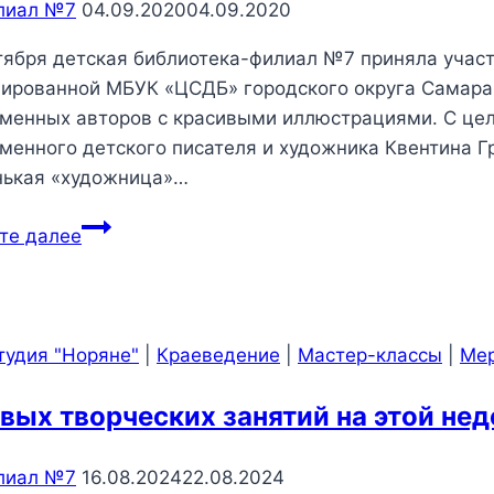
лиал №7
04.09.2020
04.09.2020
тября детская библиотека-филиал №7 приняла учас
ированной МБУК «ЦСДБ» городского округа Самара.
менных авторов с красивыми иллюстрациями. С цел
менного детского писателя и художника Квентина Гр
нькая «художница»…
«Сюзетта
те далее
ищет
маму»
—
Путешествие
тудия "Норяне"
|
Краеведение
|
Мастер-классы
|
Мер
в
мир
овых творческих занятий на этой нед
книжной
иллюстрации
лиал №7
16.08.2024
22.08.2024
К.Гребана