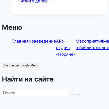
Читайте далее
жизнь
—
в
наших
Меню
руках!»
—
Главная
Краеведение
ARt-
Мероприятия
Ма
познавательный
студия
в библиотеке
кл
час
«Норяне»
Hamburger Toggle Menu
Найти на сайте