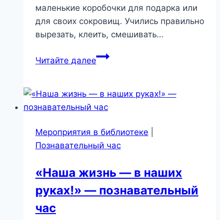
маленькие коробочки для подарка или
для своих сокровищ. Учились правильно
вырезать, клеить, смешивать…
Мастер-
Читайте далее
класс
по
изготовлению
коробочки
«Родина
Мероприятия в библиотеке
|
моя»
Познавательный час
«Наша жизнь — в наших
руках!» — познавательный
час