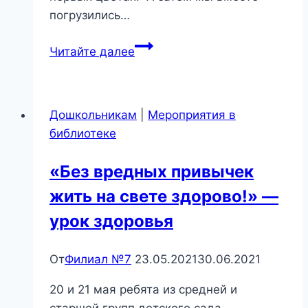
погрузились…
Познавательный
Читайте далее
час
о
весне!
Дошкольникам
|
Мероприятия в
библиотеке
«Без вредных привычек
жить на свете здорово!» —
урок здоровья
От
Филиал №7
23.05.2021
30.06.2021
20 и 21 мая ребята из средней и
старшей групп детского сада