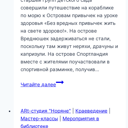
совершили путешествие на кораблике
по морю к Островам привычек на уроке
здоровья «Без вредных привычек жить
на свете здорово!». На острове
Вреднюшек задерживаться не стали,
поскольку там живут неряхи, драчуны и
капризули. На острове Спортландия
вместе с жителями поучаствовали в
спортивной разминке, получив…
«Без
Читайте далее
вредных
привычек
жить
ARt-студия "Норяне"
|
Краеведение
|
на
Мастер-классы
|
Мероприятия в
свете
библиотеке
здорово!»