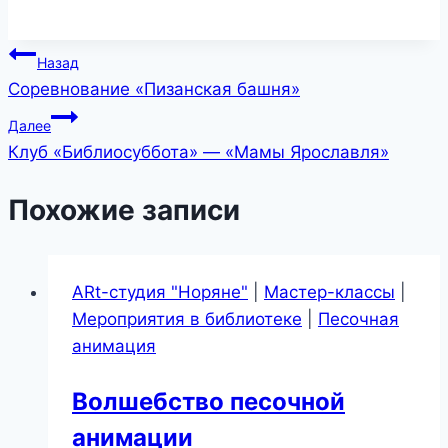
Навигация
Назад
Соревнование «Пизанская башня»
по
Далее
записям
Клуб «Библиосуббота» — «Мамы Ярославля»
Похожие записи
ARt-студия "Норяне"
|
Мастер-классы
|
Мероприятия в библиотеке
|
Песочная
анимация
Волшебство песочной
анимации