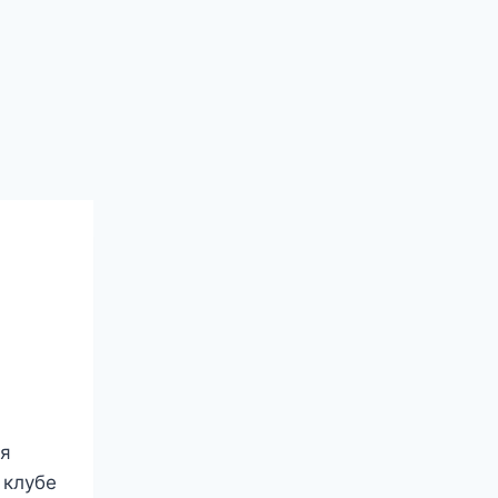
ня
 клубе