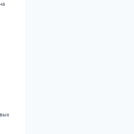
ча
овых