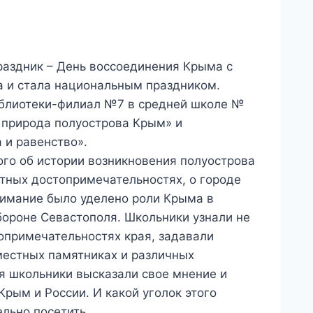
раздник – День воссоединения Крыма с
а и стала национальным праздником.
иблиотеки-филиал №7 в средней школе №
 природа полуострова Крым» и
 и равенство».
ого об истории возникновения полуострова
стных достопримечательностях, о городе
нимание было уделено роли Крыма в
бороне Севастополя. Школьники узнали не
топримечательностях края, задавали
местных памятниках и различных
я школьники высказали свое мнение и
рым и России. И какой уголок этого
ельно посетить.