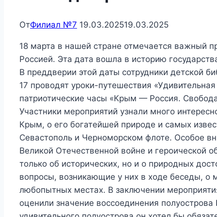
От
Филиал №7
19.03.2025
19.03.2025
18 марта в нашей стране отмечается важный п
Россией. Эта дата вошла в историю государств
В преддверии этой даты сотрудники детской б
17 проводят уроки-путешествия «Удивительная
патриотические часы «Крым — Россия. Свобода
Участники мероприятий узнали много интересн
Крым, о его богатейшей природе и самых изве
Севастополь и Черноморском флоте. Особое в
Великой Отечественной войне и героической о
только об исторических, но и о природных дос
вопросы, возникающие у них в ходе беседы, о 
любопытных местах. В заключении мероприяти
оценили значение воссоединения полуострова К
удивительного полуострова он хотел бы обязат