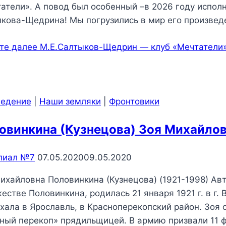
атели». А повод был особенный –в 2026 году испол
кова-Щедрина! Мы погрузились в мир его произвед
те далее
М.Е.Салтыков-Щедрин — клуб «Мечтатели
ведение
|
Наши земляки
|
Фронтовики
овинкина (Кузнецова) Зоя Михайло
лиал №7
07.05.2020
09.05.2020
ихайловна Половинкина (Кузнецова) (1921-1998) Авт
естве Половинкина, родилась 21 января 1921 г. в г.
хала в Ярославль, в Красноперекопский район. Зоя
ный перекоп» прядильщицей. В армию призвали 11 