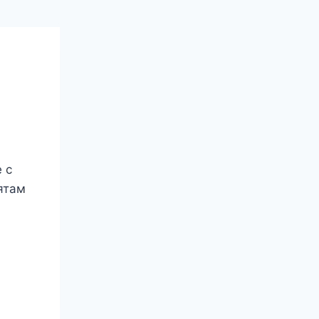
 с
ятам