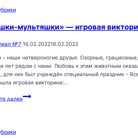
убрики
шки-мультяшки» — игровая виктор
лиал №7
16.02.2022
16.02.2022
 – наши четвероногие друзья. Озорные, грациозные
и лет рядом с нами. Любовь к этим животным оказал
, для них был учреждён специальный праздник – В
ошла игровая викторина:…
«Кошки-
те далее
мультяшки»
—
игровая
викторина
убрики