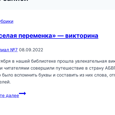
убрики
селая переменка» — викторина
лиал №7
08.09.2022
тября в нашей библиотеке прошла увлекательная ви
 читателями совершили путешествие в страну АБВГД
 было вспомнить буквы и составить из них слова, от
елей.
«Веселая
те далее
переменка»
—
викторина