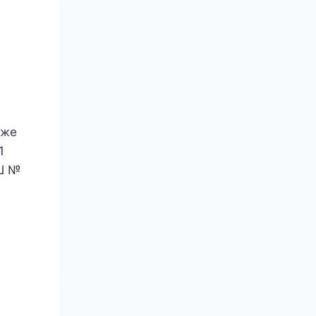
уже
1
ОШ №