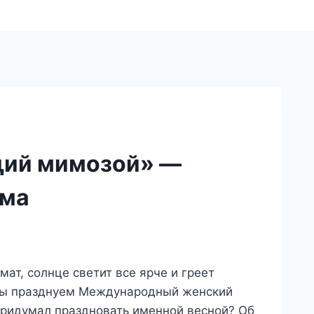
щий мимозой» —
мма
ат, солнце светит все ярче и греет
 мы празднуем Международный женский
 придумал праздновать именной весной? Об