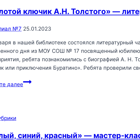
лотой ключик А.Н. Толстого» — лите
лиал №7
25.01.2023
варя в нашей библиотеке состоялся литературный ча
енного дня из МОУ СОШ № 17 посвященный юбилею с
риятия, ребята познакомились с биографией А. Н. То
к или приключения Буратино». Ребята проверили св
«Золотой
те далее
ключик
А.Н.
Толстого»
—
убрики
литературный
час.
лый, синий, красный» — мастер-кла