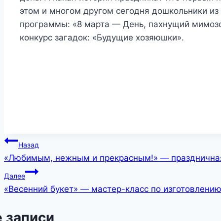
этом и многом другом сегодня дошкольники из
программы: «8 марта — День, пахнущий мимозо
конкурс загадок: «Будущие хозяюшки».
Навигация
Назад
«Любимым, нежным и прекрасным!» — празднична
по
Далее
записям
«Весенний букет» — мастер-класс по изготовлению
 записи