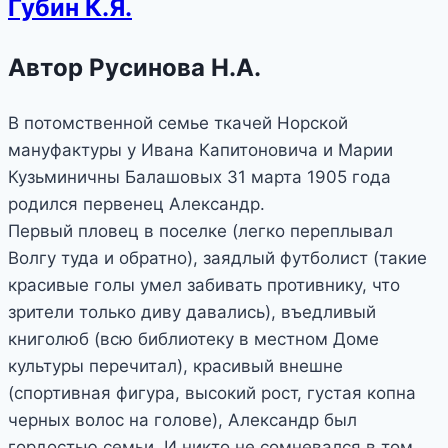
Губин К.Я.
Автор Русинова Н.А.
В потомственной семье ткачей Норской
мануфактуры у Ивана Капитоновича и Марии
Кузьминичны Балашовых 31 марта 1905 года
родился первенец Александр.
Первый пловец в поселке (легко переплывал
Волгу туда и обратно), заядлый футболист (такие
красивые голы умел забивать противнику, что
зрители только диву давались), въедливый
книголюб (всю библиотеку в местном Доме
культуры перечитал), красивый внешне
(спортивная фигура, высокий рост, густая копна
черных волос на голове), Александр был
гордостью семьи. И никто не сомневался в том,