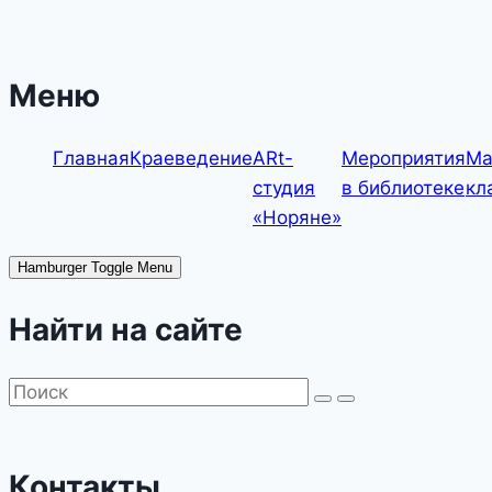
Меню
Главная
Краеведение
ARt-
Мероприятия
Ма
студия
в библиотеке
кл
«Норяне»
Hamburger Toggle Menu
Найти на сайте
Контакты