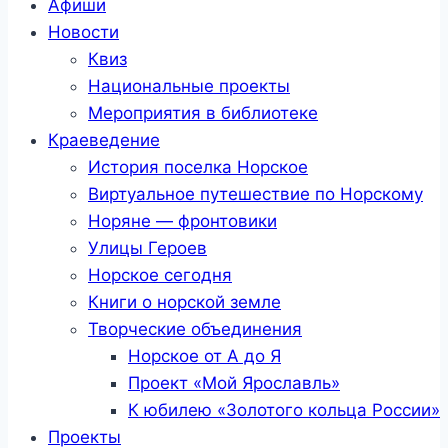
Афиши
Новости
Квиз
Национальные проекты
Мероприятия в библиотеке
Краеведение
История поселка Норское
Виртуальное путешествие по Норскому
Норяне — фронтовики
Улицы Героев
Норское сегодня
Книги о норской земле
Творческие объединения
Норское от А до Я
Проект «Мой Ярославль»
К юбилею «Золотого кольца России»
Проекты