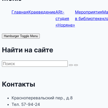
Главная
Краеведение
ARt-
Мероприятия
Ма
студия
в библиотеке
кл
«Норяне»
Hamburger Toggle Menu
Найти на сайте
Контакты
Красноперевальский пер., д.8
Тел. 57-94-24