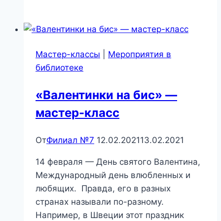
идёт
в
атаку!»
—
Мастер-классы
|
Мероприятия в
игровая
библиотеке
программа
ко
«Валентинки на бис» —
Дню
мастер-класс
ВДВ
От
Филиал №7
12.02.2021
13.02.2021
14 февраля — День святого Валентина,
Международный день влюбленных и
любящих. Правда, его в разных
странах называли по-разному.
Например, в Швеции этот праздник