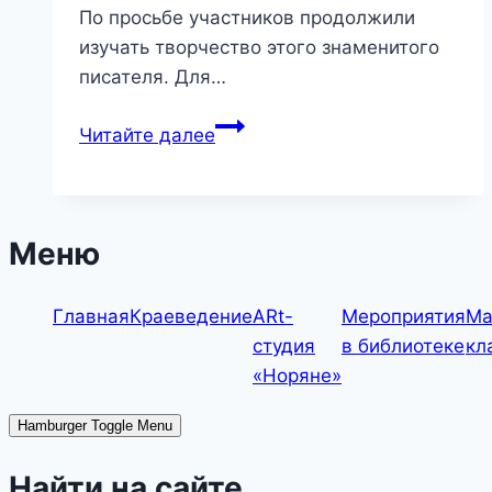
По просьбе участников продолжили
изучать творчество этого знаменитого
писателя. Для…
Чудесный
Читайте далее
доктор
—
клуб
«Мечтатели»
Меню
Главная
Краеведение
ARt-
Мероприятия
Ма
студия
в библиотеке
кл
«Норяне»
Hamburger Toggle Menu
Найти на сайте