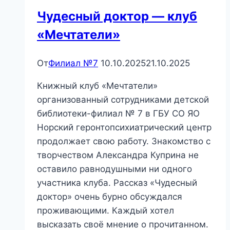
зря»
Чудесный доктор — клуб
«Мечтатели»
От
Филиал №7
10.10.2025
21.10.2025
Книжный клуб «Мечтатели»
организованный сотрудниками детской
библиотеки-филиал № 7 в ГБУ СО ЯО
Норский геронтопсихиатрический центр
продолжает свою работу. Знакомство с
творчеством Александра Куприна не
оставило равнодушными ни одного
участника клуба. Рассказ «Чудесный
доктор» очень бурно обсуждался
проживающими. Каждый хотел
высказать своё мнение о прочитанном.