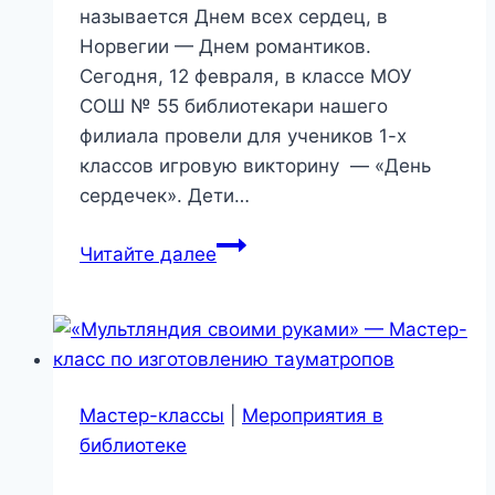
называется Днем всех сердец, в
Норвегии — Днем романтиков.
Сегодня, 12 февраля, в классе МОУ
СОШ № 55 библиотекари нашего
филиала провели для учеников 1-х
классов игровую викторину — «День
сердечек». Дети…
«Валентинки
Читайте далее
на
бис»
—
мастер-
класс
Мастер-классы
|
Мероприятия в
библиотеке