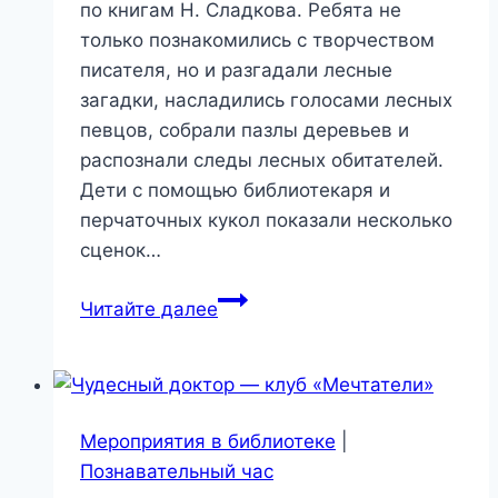
по книгам Н. Сладкова. Ребята не
только познакомились с творчеством
писателя, но и разгадали лесные
загадки, насладились голосами лесных
певцов, собрали пазлы деревьев и
распознали следы лесных обитателей.
Дети с помощью библиотекаря и
перчаточных кукол показали несколько
сценок…
«Любой
Читайте далее
день
календаря
для
зверья
Мероприятия в библиотеке
|
пройдет
Познавательный час
не