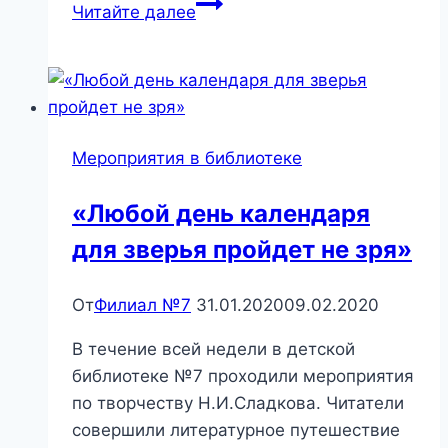
«Мультляндия
Читайте далее
своими
руками»
—
Мастер-
класс
Мероприятия в библиотеке
по
изготовлению
«Любой день календаря
тауматропов
для зверья пройдет не зря»
От
Филиал №7
31.01.2020
09.02.2020
В течение всей недели в детской
библиотеке №7 проходили мероприятия
по творчеству Н.И.Сладкова. Читатели
совершили литературное путешествие