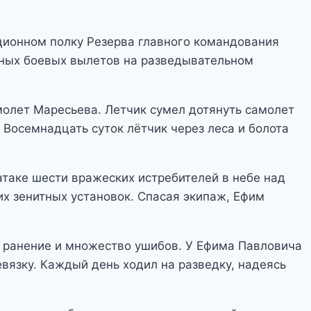
ационном полку Резерва главного командования
нных боевых вылетов на разведывательном
молет Маресьева. Летчик сумел дотянуть самолет
 Восемнадцать суток лётчик через леса и болота
атаке шести вражеских истребителей в небе над
ких зенитных установок. Спасая экипаж, Ефим
е ранение и множество ушибов. У Ефима Павловича
евязку. Каждый день ходил на разведку, надеясь