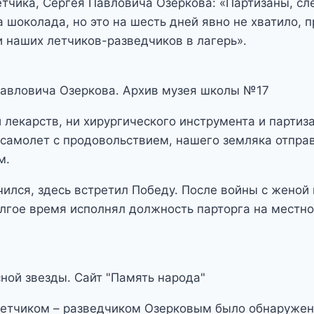
тчика, Сергея Павловича Озеркова: «Партизаны, сл
 шоколада, но это на шесть дней явно не хватило, п
и наших летчиков-разведчиков в лагерь».
Павловича Озеркова. Архив музея школы №17
и лекарств, ни хирургического инструмента и парти
 самолет с продовольствием, нашего земляка отправ
м.
ечился, здесь встретил Победу. После войны с женой
лгое время исполнял должность парторга на местн
ной звезды. Сайт "Память народа"
 летчиком – разведчиком Озерковым было обнаружен