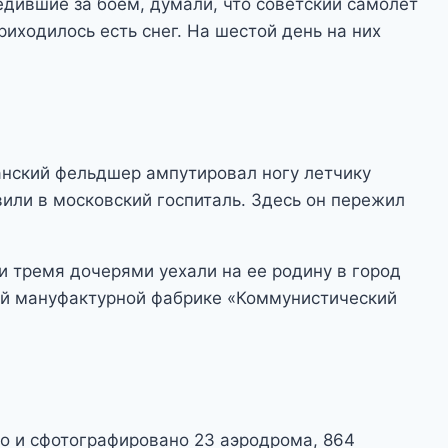
едившие за боем, думали, что советский самолет
риходилось есть снег. На шестой день на них
занский фельдшер ампутировал ногу летчику
или в московский госпиталь. Здесь он пережил
 и тремя дочерями уехали на ее родину в город
ой мануфактурной фабрике «Коммунистический
о и сфотографировано 23 аэродрома, 864