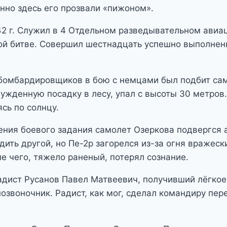
енно здесь его прозвали «пижоном».
42 г. Служил в 4 Отдельном разведывательном ави
ой битве. Совершил шестнадцать успешно выполне
ю бомбардировщиков в бою с немцами был подбит са
ужденную посадку в лесу, упал с высоты 30 метров.
сь по солнцу.
нения боевого задания самолет Озеркова подвергся 
дить другой, но Пе-2р загорелся из-за огня вражес
е чего, тяжело раненый, потерял сознание.
радист Русанов Павел Матвеевич, получивший лёгко
озвоночник. Радист, как мог, сделал командиру пер