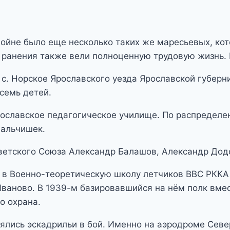
 войне было еще несколько таких же маресьевых, ко
е ранения также вели полноценную трудовую жизнь. 
 с. Норское Ярославского уезда Ярославской губер
семь детей.
ославское педагогическое училище. По распределени
мальчишек.
ветского Союза Александр Балашов, Александр Дод
ад, в Военно-теоретическую школу летчиков ВВС РК
Иваново. В 1939-м базировавшийся на нём полк вмес
о охрана.
ялись эскадрильи в бой. Именно на аэродроме Севе