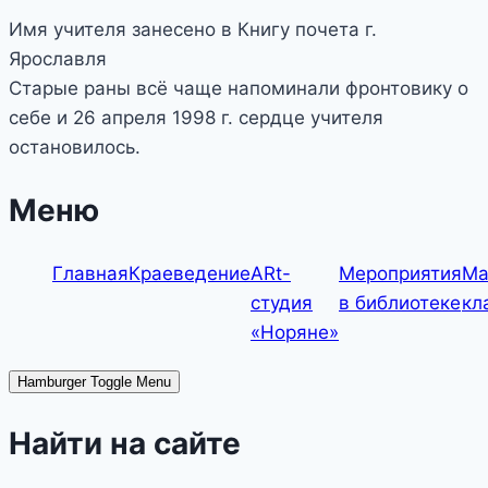
Имя учителя занесено в Книгу почета г.
Ярославля
Старые раны всё чаще напоминали фронтовику о
себе и 26 апреля 1998 г. сердце учителя
остановилось.
Меню
Главная
Краеведение
ARt-
Мероприятия
Ма
студия
в библиотеке
кл
«Норяне»
Hamburger Toggle Menu
Найти на сайте