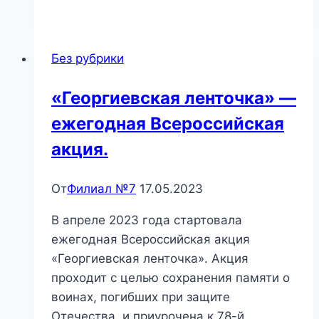
стране
Правознайке»
Час
Без рубрики
правовых
знаний
«Георгиевская ленточка» —
ежегодная Всероссийская
акция.
От
Филиал №7
17.05.2023
В апреле 2023 года стартовала
ежегодная Всероссийская акция
«Георгиевская ленточка». Акция
проходит с целью сохранения памяти о
воинах, погибших при защите
Отечества, и приурочена к 78-й