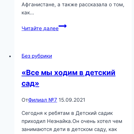
Афганистане, а также рассказала о том,
как…
«Афганистан
Читайте далее
к
нам
тянется
Без рубрики
сквозь
годы»
«Все мы ходим в детский
—
сад»
познавательный
час
От
Филиал №7
15.09.2021
Сегодня к ребятам в Детский садик
приходил Незнайка.Он очень хотел чем
занимаются дети в детском саду, как