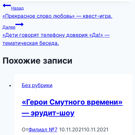
Навигация
Назад
«Прекрасное слово любовь» — квест-игра.
по
Далее
записям
«Дети говорят телефону доверия «Да!» —
тематическая беседа.
Похожие записи
Без рубрики
«Герои Смутного времени»
— эрудит-шоу
От
Филиал №7
10.11.2021
10.11.2021