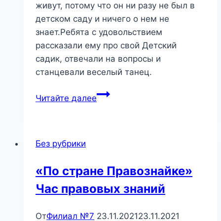
живут, потому что он ни разу не был в
детском саду и ничего о нем не
знает.Ребята с удовольствием
рассказали ему про свой Детский
садик, отвечали на вопросы и
станцевали веселый танец.
«Все
Читайте далее
мы
ходим
в
Без рубрики
детский
сад»
«По стране Правознайке»
Час правовых знаний
От
Филиал №7
23.11.2021
23.11.2021