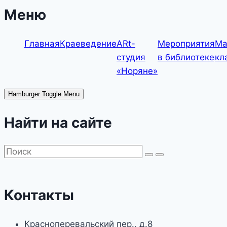
Меню
Главная
Краеведение
ARt-
Мероприятия
Ма
студия
в библиотеке
кл
«Норяне»
Hamburger Toggle Menu
Найти на сайте
Контакты
Красноперевальский пер., д.8