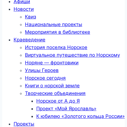
Афиши
Новости
Квиз
Национальные проекты
Мероприятия в библиотеке
Краеведение
История поселка Норское
Виртуальное путешествие по Норскому
Норяне — фронтовики
Улицы Героев
Норское сегодня
Книги о норской земле
Творческие объединения
Норское от А до Я
Проект «Мой Ярославль»
К юбилею «Золотого кольца России»
Проекты