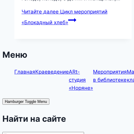
Читайте далее
Цикл мероприятий
«Блокадный хлеб»
Меню
Главная
Краеведение
ARt-
Мероприятия
Ма
студия
в библиотеке
кл
«Норяне»
Hamburger Toggle Menu
Найти на сайте